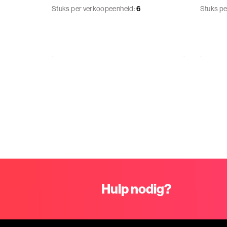
Stuks per verkoopeenheid:
6
Stuks pe
Hulp nodig?