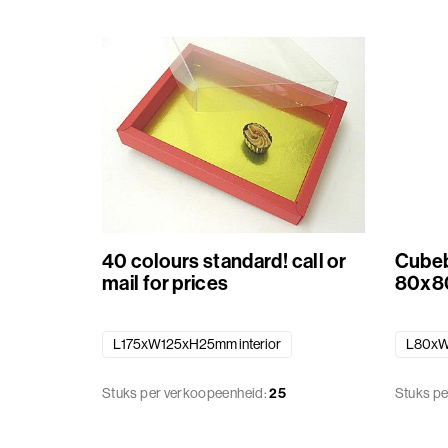
Contact
Aanbiedingen
Etiketten
Winter
met
Wat
naam
Love
is
en
er
of
Carnaval
nieuw
logo
40 colours standard! call or
Cubeb
Pasen
mail for prices
80x8
Bonbondoosje
Bedrukt
van
lint
Koningsdag
L175xW125xH25mm interior
L80x
karton
met
naam
Sinterklaas
Stuks per verkoopeenheid:
25
Stuks pe
Bonbondoosje
en
van
of
Kerst