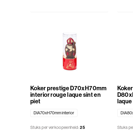
karton
logo
icm
Herfst
transparant
Bedrukkingen
Halloween
Fundamentals
Baby
Transparante
verpakkingen
Zomer
Koker prestige D70xH70mm
Koker
Patisserie
interior rouge laque sint en
D80xH
piet
laque 
Geschenkmanden
DIA70xH70mm interior
DIA80x
Diversen
Stuks per verkoopeenheid:
25
Stuks pe