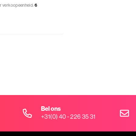
r verkoopeenheid:
6
Bel ons
+31(0) 40 - 226 35 31