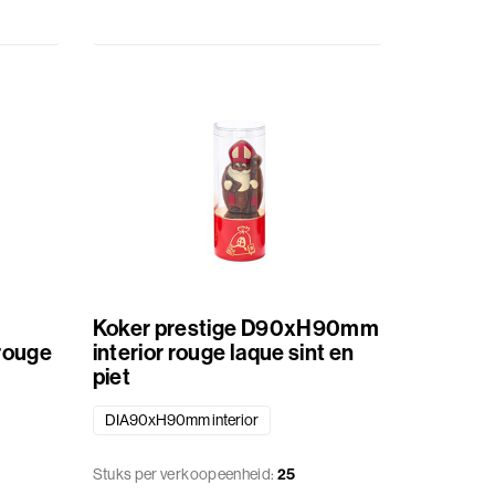
Koker prestige D90xH90mm
rouge
interior rouge laque sint en
piet
DIA90xH90mm interior
Stuks per verkoopeenheid:
25