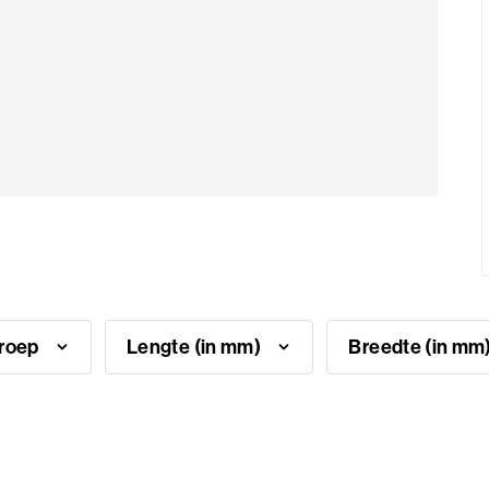
groep
Lengte (in mm)
Breedte (in m