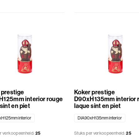
 prestige
Koker prestige
125mm interior rouge
D90xH135mm interior 
sint en piet
laque sint en piet
H125mm interior
DIA90xH135mm interior
r verkoopeenheid:
25
Stuks per verkoopeenheid:
25