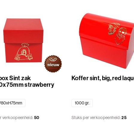
ox Sint zak
Koffer sint, big, red laq
0x75mm strawberry
W80xH75mm
1000 gr.
r verkoopeenheid:
50
Stuks per verkoopeenheid:
25