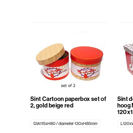
Cadeaulinten
Cadeauzakjes
Etiketten
standaard
bedrukt
Sint Cartoon paperbox set of
Sint d
2, gold beige red
hoog 
120x1
DIA115xH80 / diameter 130xH85mm
L120x