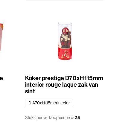
ue
Koker prestige D70xH115mm
interior rouge laque zak van
sint
DIA70xH115mm interior
Stuks per verkoopeenheid:
25