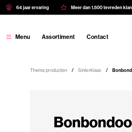
64 jaar ervaring
Meer dan 1.500 tevreden kla
Menu
Assortiment
Contact
Thema producten
Sinterklaas
Bonbond
Assortiment
Maatwerk
Bonbondoo