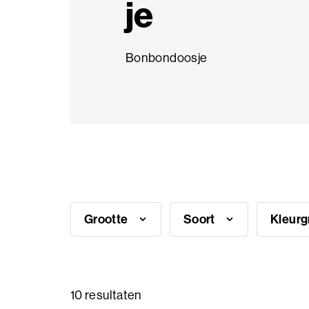
je
Thema
producten
Bonbondoosje
Veelgestelde
vragen
Inspiratie
nodig?
Over
Grootte
Soort
Kleur
ons
Showroom
10 resultaten