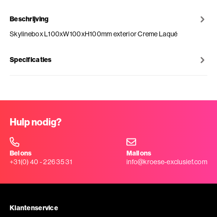
Beschrijving
Skylinebox L100xW100xH100mm exterior Creme Laqué
Specificaties
Hulp nodig?
Bel ons
Mail ons
+31(0) 40 - 226 35 31
info@kroese-exclusief.com
Klantenservice