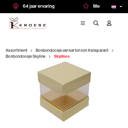
64 jaar ervaring
Meer dan 1.500 tev
Assortiment
Bonbondoosje van karton icm transparant
Bonbondoosje Skyline
Skylines