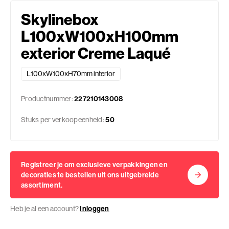
Skylinebox
L100xW100xH100mm
exterior Creme Laqué
L100xW100xH70mm interior
Productnummer:
227210143008
Stuks per verkoopeenheid:
50
Registreer je om exclusieve verpakkingen en
decoraties te bestellen uit ons uitgebreide
assortiment.
Heb je al een account?
Inloggen