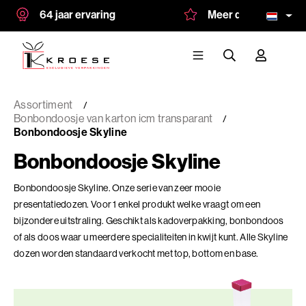
64 jaar ervaring
Meer dan 1.500 tevre
Assortiment
Bonbondoosje van karton icm transparant
Bonbondoosje Skyline
Bonbondoosje Skyline
Bonbondoosje Skyline. Onze serie van zeer mooie
presentatiedozen. Voor 1 enkel produkt welke vraagt om een
bijzondere uitstraling. Geschikt als kadoverpakking, bonbondoos
of als doos waar u meerdere specialiteiten in kwijt kunt. Alle Skyline
dozen worden standaard verkocht met top, bottom en base.