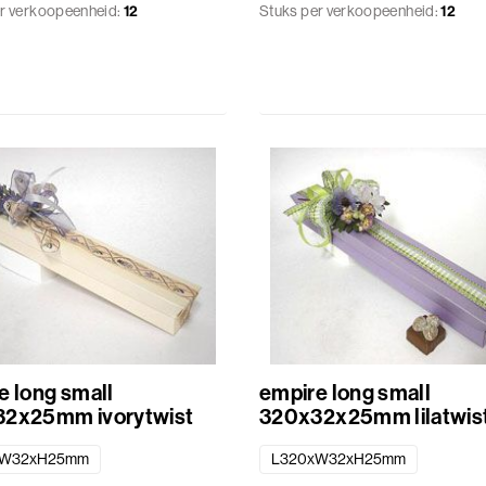
r verkoopeenheid:
12
Stuks per verkoopeenheid:
12
e long small
empire long small
2x25mm ivorytwist
320x32x25mm lilatwis
xW32xH25mm
L320xW32xH25mm