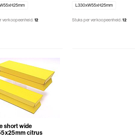
xW55xH25mm
L330xW55xH25mm
r verkoopeenheid:
12
Stuks per verkoopeenheid:
12
e short wide
55x25mm citrus