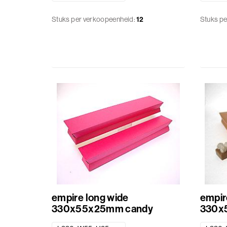
Stuks per verkoopeenheid:
12
Stuks pe
empire long wide
empir
330x55x25mm candy
330x