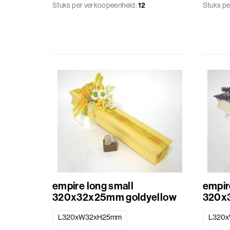
Stuks per verkoopeenheid:
12
Stuks pe
karton
logo
icm
Herfst
transparant
Bedrukkingen
Halloween
Fundamentals
Baby
Transparante
verpakkingen
Zomer
Patisserie
Geschenkmanden
empire long small
empir
320x32x25mm goldyellow
320x3
Diversen
L320xW32xH25mm
L320