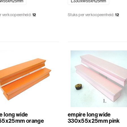
xW55xH25mm
L330xW55xH25mm
r verkoopeenheid:
12
Stuks per verkoopeenheid:
12
e long wide
empire long wide
55x25mm orange
330x55x25mm pink