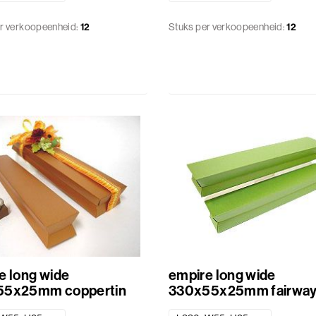
r verkoopeenheid:
12
Stuks per verkoopeenheid:
12
e long wide
empire long wide
55x25mm coppertin
330x55x25mm fairwa