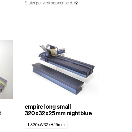
Stuks per verkoopeenheid:
12
empire long small
t
320x32x25mm nightblue
L320xW32xH25mm