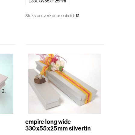
L330xW55xH25mm
Stuks per verkoopeenheid:
12
empire long wide
330x55x25mm silvertin