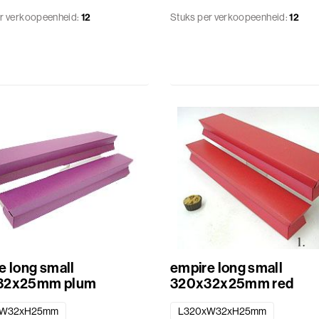
r verkoopeenheid:
12
Stuks per verkoopeenheid:
12
e long small
empire long small
32x25mm plum
320x32x25mm red
xW32xH25mm
L320xW32xH25mm