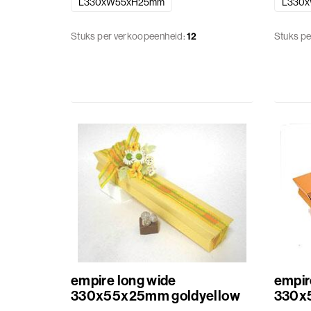
L330xW55xH25mm
L330
Stuks per verkoopeenheid:
12
Stuks pe
empire long wide
empir
330x55x25mm goldyellow
330x