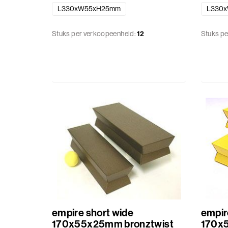
L330xW55xH25mm
L330
Stuks per verkoopeenheid:
12
Stuks pe
empire short wide
empir
170x55x25mm bronztwist
170x