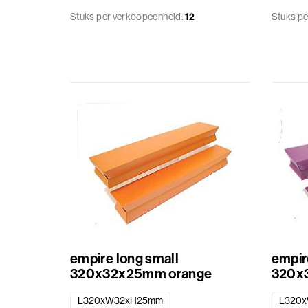
Stuks per verkoopeenheid:
12
Stuks pe
Cadeaulinten
Cadeauzakjes
Etiketten
standaard
bedrukt
empire long small
empir
320x32x25mm orange
320x
L320xW32xH25mm
L320