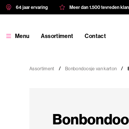
64 jaar ervaring
Meer dan 1.500 tevreden kla
Menu
Assortiment
Contact
Assortiment
Bonbondoosje van karton
Assortiment
Maatwerk
Bonbondoo