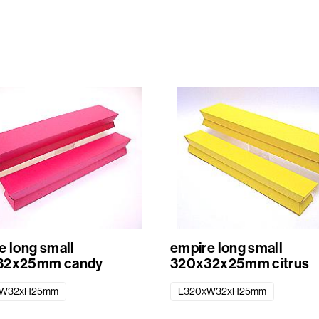
e long small
empire long small
32x25mm candy
320x32x25mm citrus
xW32xH25mm
L320xW32xH25mm