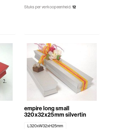
Stuks per verkoopeenheid:
12
empire long small
320x32x25mm silvertin
L320xW32xH25mm