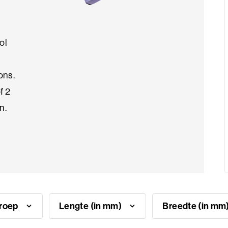
ol
ons.
f 2
n.
groep
Lengte (in mm)
Breedte (in m