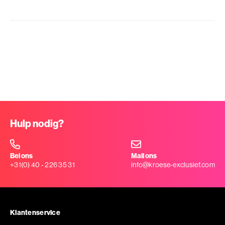
Hulp nodig?
Bel ons
Mail ons
+31(0) 40 - 226 35 31
info@kroese-exclusief.com
Klantenservice