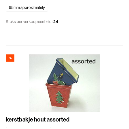
95mm approximately
Stuks per verkoopeenheid:
24
%
kerstbakje hout assorted