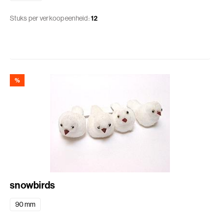
Stuks per verkoopeenheid:
12
%
snowbirds
90 mm