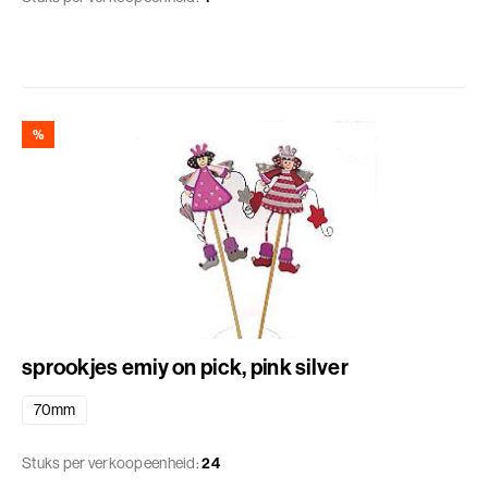
%
sprookjes emiy on pick, pink silver
70mm
Stuks per verkoopeenheid:
24