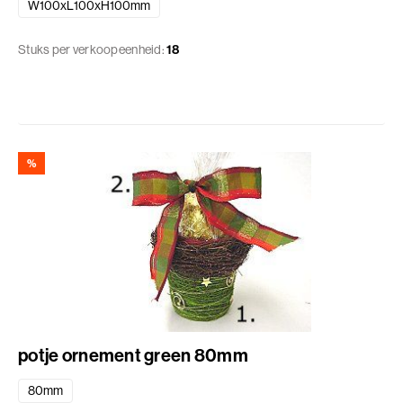
W100xL100xH100mm
Stuks per verkoopeenheid:
18
%
potje ornement green 80mm
80mm