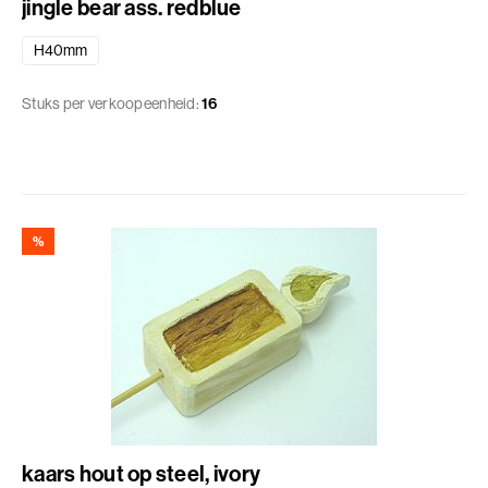
jingle bear ass. redblue
H40mm
Stuks per verkoopeenheid:
16
%
kaars hout op steel, ivory