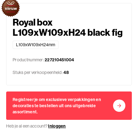
Royal box
L109xW109xH24 black fig
L109xW109xH24mm
Productnummer:
227210451004
Stuks per verkoopeenheid:
48
Registreer je om exclusieve verpakkingen en
decoraties te bestellen uit ons uitgebreide
assortiment.
Heb je al een account?
Inloggen