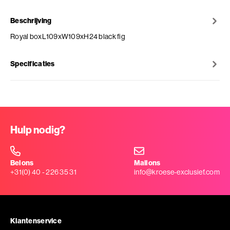
Beschrijving
Royal boxL109xW109xH24 black fig
Specificaties
Hulp nodig?
Bel ons
Mail ons
+31(0) 40 - 226 35 31
info@kroese-exclusief.com
Klantenservice