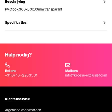
Beschrijving
PVC box 300x30x30mm transparant
Specificaties
Hulp nodig?
Bel ons
Mail ons
+31(0) 40 - 226 35 31
info@kroese-exclusief.com
Klantenservice
Algemene voorwaarden