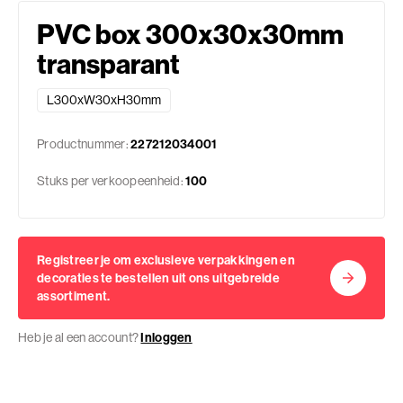
PVC box 300x30x30mm
transparant
L300xW30xH30mm
Productnummer:
227212034001
Stuks per verkoopeenheid:
100
Registreer je om exclusieve verpakkingen en
decoraties te bestellen uit ons uitgebreide
assortiment.
Heb je al een account?
Inloggen