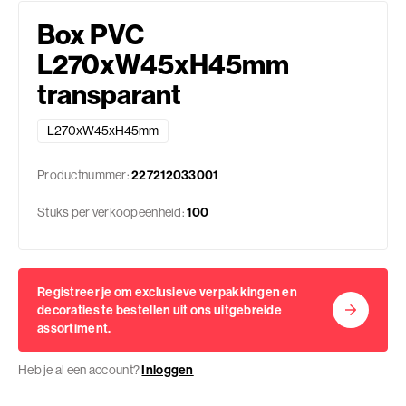
Box PVC
L270xW45xH45mm
transparant
L270xW45xH45mm
Productnummer:
227212033001
Stuks per verkoopeenheid:
100
Registreer je om exclusieve verpakkingen en
decoraties te bestellen uit ons uitgebreide
assortiment.
Heb je al een account?
Inloggen