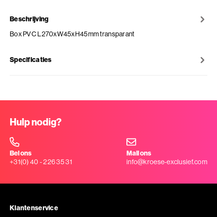
Beschrijving
Box PVC L270xW45xH45mm transparant
Specificaties
Hulp nodig?
Bel ons
Mail ons
+31(0) 40 - 226 35 31
info@kroese-exclusief.com
Klantenservice