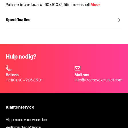
Patisserie cardboard 160x160x2,55mm seashell
Meer
Specificaties
Hulp nodig?
Bel ons
Mail ons
+31(0) 40 - 226 35 31
info@kroese-exclusief.com
Klantenservice
Algemene voorwaarden
Veiligheid en Privacy