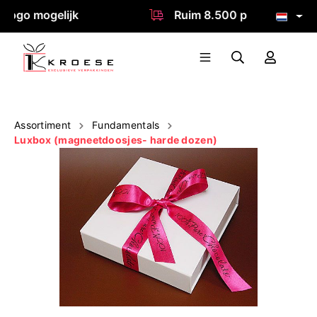
ogo mogelijk
Ruim 8.500 producten
Assortiment
Fundamentals
Luxbox (magneetdoosjes- harde dozen)