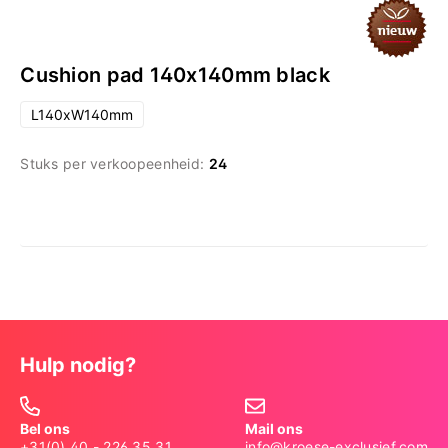
Cushion pad 140x140mm black
L140xW140mm
Stuks per verkoopeenheid:
24
Hulp nodig?
Bel ons
Mail ons
+31(0) 40 - 226 35 31
info@kroese-exclusief.com