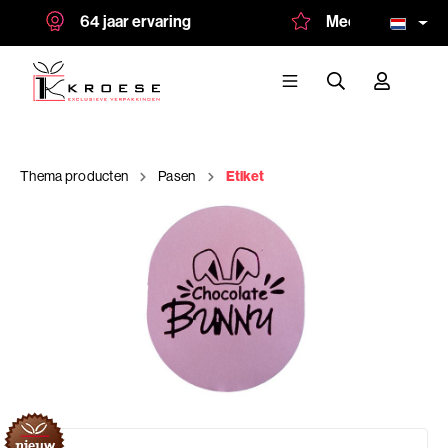
64 jaar ervaring
Meer dan 1.500 tev
Thema producten
Pasen
Etiket