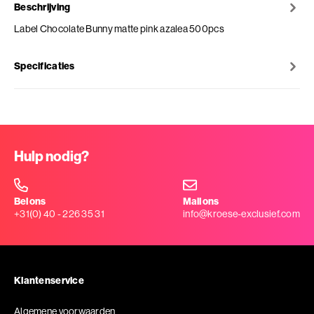
Beschrijving
Label Chocolate Bunny matte pink azalea 500pcs
Specificaties
Hulp nodig?
Bel ons
Mail ons
+31(0) 40 - 226 35 31
info@kroese-exclusief.com
Klantenservice
Algemene voorwaarden