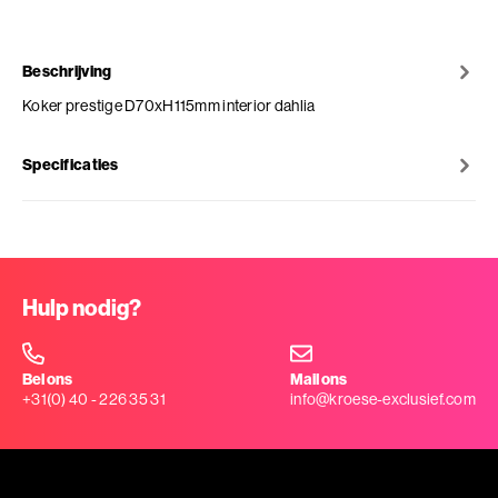
Beschrijving
Koker prestige D70xH115mm interior dahlia
Specificaties
Hulp nodig?
Bel ons
Mail ons
+31(0) 40 - 226 35 31
info@kroese-exclusief.com