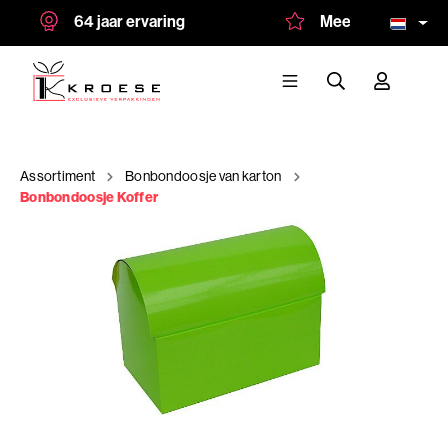
64 jaar ervaring
Meer dan 1.500 tevr
Assortiment
Bonbondoosje van karton
Bonbondoosje Koffer