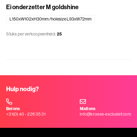
Ei onderzetter M goldshine
L150xW102xH30mm /holesize L93xW72mm
Stuks per verkoopeenheid:
25
Hulp nodig?
Bel ons
Mail ons
+31(0) 40 - 226 35 31
info@kroese-exclusief.com