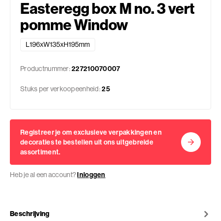
Easteregg box M no. 3 vert
pomme Window
L196xW135xH195mm
Productnummer:
227210070007
Stuks per verkoopeenheid:
25
Registreer je om exclusieve verpakkingen en
decoraties te bestellen uit ons uitgebreide
assortiment.
Heb je al een account?
Inloggen
Beschrijving