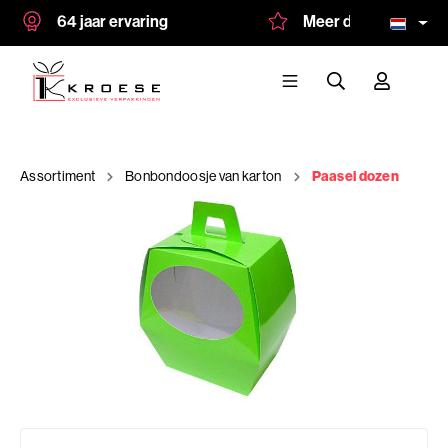
64 jaar ervaring
Meer dan 1.500 tevred
Assortiment
Bonbondoosje van karton
Paasei dozen