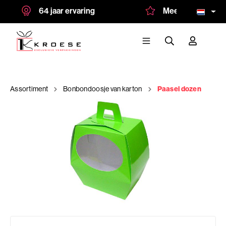
64 jaar ervaring
Meer dan 1.500 tevr
Assortiment
Bonbondoosje van karton
Paasei dozen