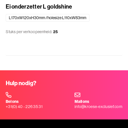
Ei onderzetter L goldshine
L170xW120xH30mm /holesize L110xW83mm
Stuks per verkoopeenheid:
25
Hulp nodig?
Bel ons
Mail ons
+31(0) 40 - 226 35 31
info@kroese-exclusief.com