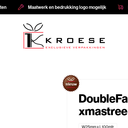
nten
Maatwerk en bedrukking logo mogelijk
DoubleFa
xmastree 
W25mm x L100mtr