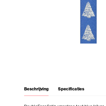
Thema
producten
Veelgestelde
vragen
Inspiratie
nodig?
Over
ons
Beschrijving
Specificaties
Showroom