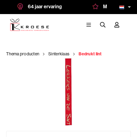
64 jaar ervaring
Meer dan 1.500 t
Thema producten
Sinterklaas
Bedrukt lint