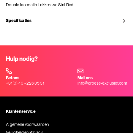
Double face satin Lekkers vd Sint Red
Specificaties
Hulp nodig?
Bel ons
Mail ons
+31(0) 40 - 226 35 31
info@kroese-exclusief.com
Klantenservice
Algemene voorwaarden
Veiligheid en Privacy