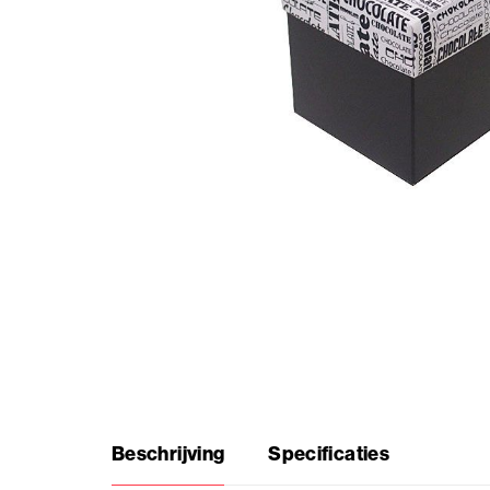
Thema
producten
Veelgestelde
vragen
Inspiratie
nodig?
Over
ons
Showroom
Beschrijving
Specificaties