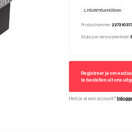
L115xW115xH105mm
Productnummer:
22721037
Stuks per verkoopeenheid:
Registreer je om exclu
te bestellen uit ons uit
Heb je al een account?
Inlogg