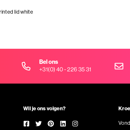
nted lid white
Bel ons
+31(0) 40 - 226 35 31
Wil je ons volgen?
Kroe
Vond