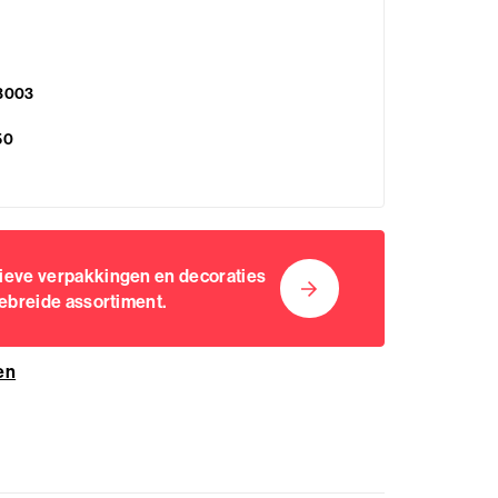
3003
50
sieve verpakkingen en decoraties
gebreide assortiment.
en