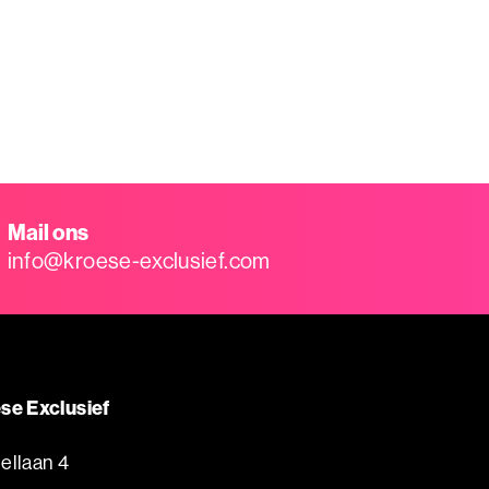
Mail ons
info@kroese-exclusief.com
se Exclusief
ellaan 4