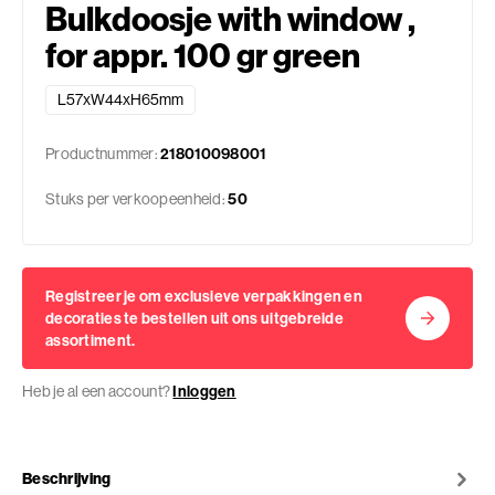
Bulkdoosje with window ,
for appr. 100 gr green
L57xW44xH65mm
Productnummer:
218010098001
Stuks per verkoopeenheid:
50
Registreer je om exclusieve verpakkingen en
decoraties te bestellen uit ons uitgebreide
assortiment.
Heb je al een account?
Inloggen
Beschrijving