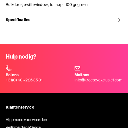
Bulkdoosje with window , for appr. 100 gr green
Specificaties
Hulp nodig?
Bel ons
Mail ons
+31(0) 40 - 226 35 31
info@kroese-exclusief.com
Klantenservice
Algemene voorwaarden
Veiligheid en Privacy