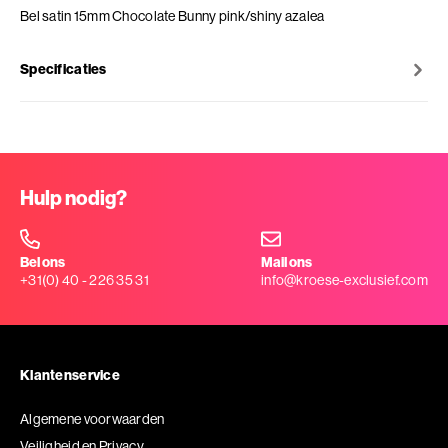
Bel satin 15mm Chocolate Bunny pink/shiny azalea
Specificaties
Hulp nodig?
Bel ons
Mail ons
+31(0) 40 - 226 35 31
info@kroese-exclusief.com
Klantenservice
Algemene voorwaarden
Veiligheid en Privacy