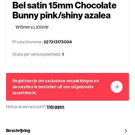
Bel satin 15mm Chocolate
Bunny pink/shiny azalea
W15mm x L100mtr
Productnummer:
227213173004
Stuks per verkoopeenheid:
1
Registreer je om exclusieve verpakkingen en
decoraties te bestellen uit ons uitgebreide
assortiment.
Heb je al een account?
Inloggen
Beschrijving