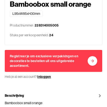
Bamboobox small orange
L95xW85xH30mm
Productnummer:
228314005005
Stuks per verkoopeenheid:
24
Registreer je om exclusieve verpakkingen en
decoraties te bestellen uit ons uitgebreide
assortiment.
Heb je al een account?
Inloggen
Beschrijving
Bamboobox small orange