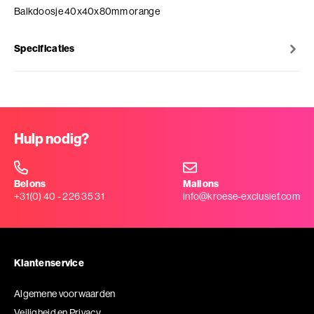
Balkdoosje 40x40x80mm orange
Specificaties
Hulp nodig?
Bel ons
Mail ons
+31(0) 40 - 226 35 31
info@kroese-exclusief.com
Klantenservice
Algemene voorwaarden
Veiligheid en Privacy