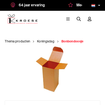
64 jaar ervaring
Meer dan 1.500 te
Thema producten
Koningsdag
Bonbondoosje