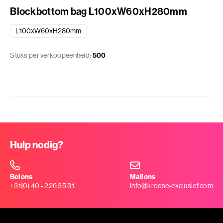
Blockbottom bag L100xW60xH280mm
L100xW60xH280mm
Stuks per verkoopeenheid:
500
Hulp nodig?
Bel ons
Mail ons
+31(0) 40 - 226 35 31
info@kroese-exclusief.com