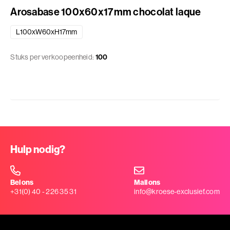
Arosabase 100x60x17mm chocolat laque
L100xW60xH17mm
Stuks per verkoopeenheid:
100
Hulp nodig?
Bel ons
Mail ons
+31(0) 40 - 226 35 31
info@kroese-exclusief.com